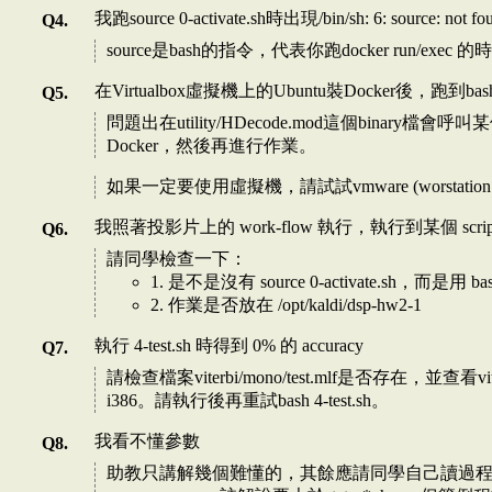
我跑source 0-activate.sh時出現/bin/sh: 6: source: not fo
source是bash的指令，代表你跑docker run/ex
在Virtualbox虛擬機上的Ubuntu裝Docker後，跑到bash 4-tes
問題出在utility/HDecode.mod這個binar
Docker，然後再進行作業。
如果一定要使用虛擬機，請試試vmware (worstati
我照著投影片上的 work-flow 執行，執行到某個 script 
請同學檢查一下：
1. 是不是沒有 source 0-activate.sh，而是用 b
2. 作業是否放在 /opt/kaldi/dsp-hw2-1
執行 4-test.sh 時得到 0% 的 accuracy
請檢查檔案viterbi/mono/test.mlf是否存在，並查看viterbi/m
i386。請執行後再重試bash 4-test.sh。
我看不懂參數
助教只講解幾個難懂的，其餘應請同學自己讀過