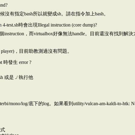
und?
ec 的時候沒有指定bash所以就變成sh。請在指令加上bash。
t.sh時會出現Illegal instruction (core dump)?
y檔會呼叫某個instruction，而virtualbox好像無法handle
on player)，目前助教測過沒有問題。
時發生 error ?
ash 或是 ./ 執行他
ono/log/底下的log。如果看到utility/vulcan-am-kaldi-to-htk: No s
程式