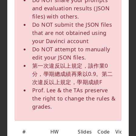
Do NOT share your prompts
and evaluation results (JSON
files) with others.
Do NOT submit the JSON files
that are not obtained using
your Davinci account
Do NOT attempt to manually
edit your JSON files.
第一次違反以上規定，該作業0
分，學期總成績再乘以0.9。第二
次違反以上規定，學期成績F
Prof. Lee & the TAs preserve
the right to change the rules &
grades.
#
HW
Slides
Code
Video