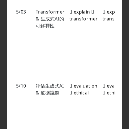
5/03
Transformer
explain
explain
& 生成式AI的
transformer
transforme
可解釋性
5/10
評估生成式AI
evaluation
evaluatio
& 道德議題
ethical
ethical