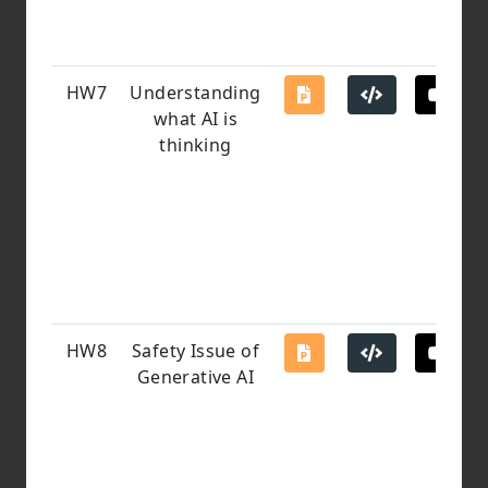
HW7
Understanding
what AI is
thinking
HW8
Safety Issue of
Generative AI