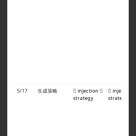
5/17
生成策略
injection
injection
strategy
strategy