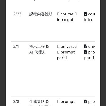
2/23
課程內容說明
course
course
intro gai
intro gai
3/1
提示工程 &
universal
universal
AI 代理人
prompt
prompt
part1
part1
3/8
生成策略 &
prompt
prompt