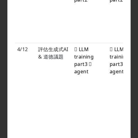
4/12
評估生成式AI
LLM
LLM
& 道德議題
training
training
part3
part3
agent
agent