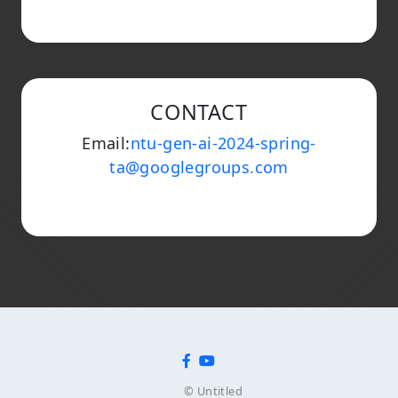
CONTACT
Email:
ntu-gen-ai-2024-spring-
ta@googlegroups.com
© Untitled