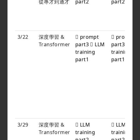
從專才到通才
part2
part2
3/22
深度學習 &
prompt
prompt
Transformer
part3
LLM
part3
LL
training
training
part1
part1
3/29
深度學習 &
LLM
LLM
Transformer
training
training
part2
part2